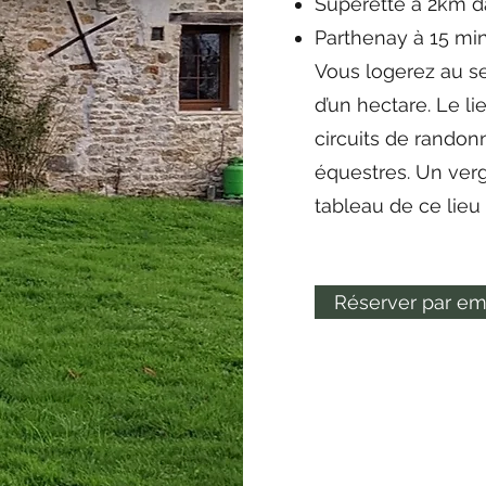
Supérette à 2km d
Parthenay à 15 min
Vous logerez au se
d’un hectare. Le l
circuits de randon
équestres. Un ver
tableau de ce lieu
Réserver par em