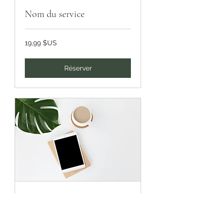
Nom du service
19,99
19,99 $US
dollars
des
États-
Unis
Réserver
Nom du service