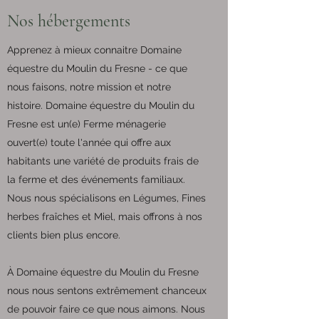
Nos hébergements
Apprenez à mieux connaitre Domaine
équestre du Moulin du Fresne - ce que
nous faisons, notre mission et notre
histoire. Domaine équestre du Moulin du
Fresne est un(e) Ferme ménagerie
ouvert(e) toute l'année qui offre aux
habitants une variété de produits frais de
la ferme et des événements familiaux.
Nous nous spécialisons en Légumes, Fines
herbes fraîches et Miel, mais offrons à nos
clients bien plus encore.
À Domaine équestre du Moulin du Fresne
nous nous sentons extrêmement chanceux
de pouvoir faire ce que nous aimons. Nous