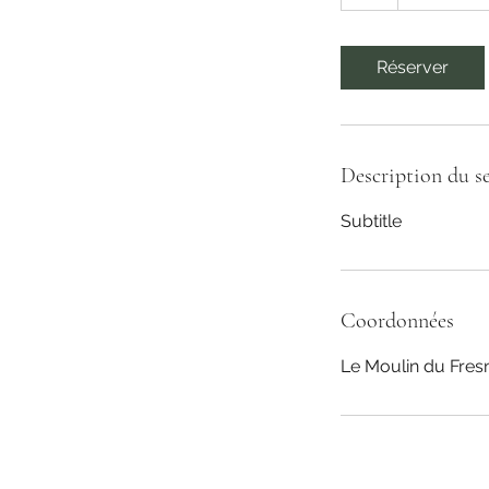
Unis
Réserver
Description du se
Subtitle
Coordonnées
Le Moulin du Fres