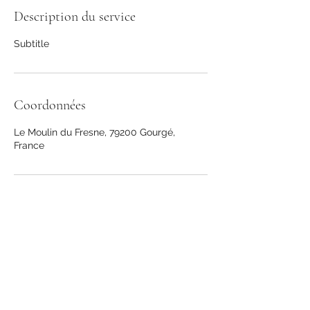
Description du service
Subtitle
Coordonnées
Le Moulin du Fresne, 79200 Gourgé,
France
Domaine équestre du Moulin du Fresne
contact@lemoulindufresne.com