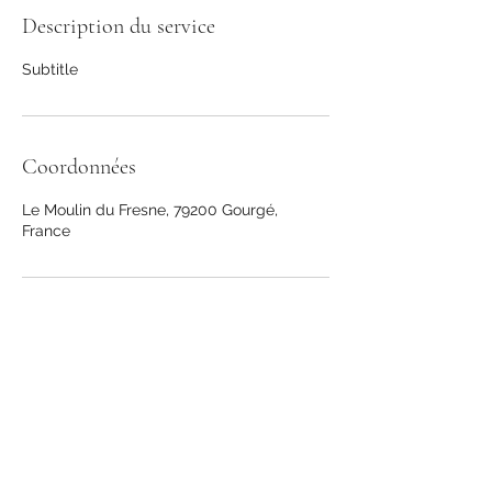
Description du service
Subtitle
Coordonnées
Le Moulin du Fresne, 79200 Gourgé,
France
Domaine équestre du Moulin du Fresne
contact@lemoulindufresne.com